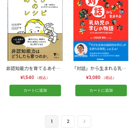
非認知能力を育てるあそびのレシピ
「対話」から生まれる乳幼児の学びの物語
¥
1,540
¥
3,080
（税込）
（税込）
カートに追加
カートに追加
1
2