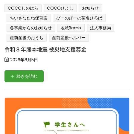
COCOしのはら
COCOひよし
お知らせ
ちいさなたね保育園
びーのびーの菊名ひろば
各事業からのお知らせ
地域remix
法人事務局
産前産後のおうち
産前産後ヘルパー
令和８年熊本地震 被災地支援募金
Posted
2026年8月5日
on
続きを読む