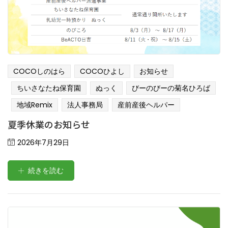
COCOしのはら
COCOひよし
お知らせ
ちいさなたね保育園
ぬっく
びーのびーの菊名ひろば
地域remix
法人事務局
産前産後ヘルパー
夏季休業のお知らせ
Posted
2026年7月29日
on
続きを読む