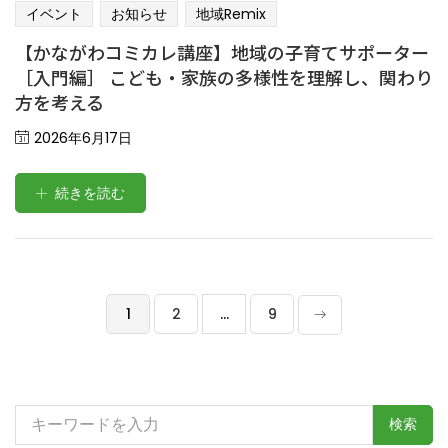
イベント
お知らせ
地域remix
【かながわコミカレ講座】地域の子育てサポーター
［入門編］ こども・家族の多様性を理解し、関わり
方を考える
Posted
2026年6月17日
on
続きを読む
1
2
…
9
検
索: