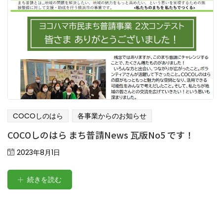
COCOしのはら
各事業からのお知らせ
COCOしのはら まち普請News 瓦版No5 です！
Posted
2023年8月1日
on
続きを読む