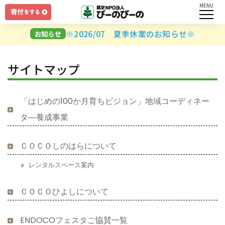
MENU
ログイン
※2026/07 夏季休業のお知らせ※
お知らせ
ユーザー名とパスワードを入力してください。
サイトマップ
「はじめの100か月育ちビジョン」地域コーディネー
タ―養成事業
ログインしたままにする
ＣＯＣＯしのはらについて
レンタルスペース案内
パスワードを忘れましたか？
ＣＯＣＯひよしについて
ENDOCOフェスタご協賛一覧