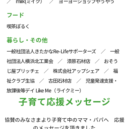
／
miik(ミイク）
／
ヨーヨーショップやうやう
フード
喫茶ぽるく
暮らし・その他
一般社団法人きたかなRe-Lifeサポーターズ
／
一般
社団法人横浜北工業会
／
漆原石材店
／
おそう
じ屋プリッチェ
／
株式会社アップシェア
／
福
祉クラブ生協
／ 古田石材店 ／
児童発達支援・
放課後等デイ Like Me（ライクミー）
子育て応援メッセージ
協賛のみなさまより子育て中のママ・パパへ 応援
のメッセージを頂きました