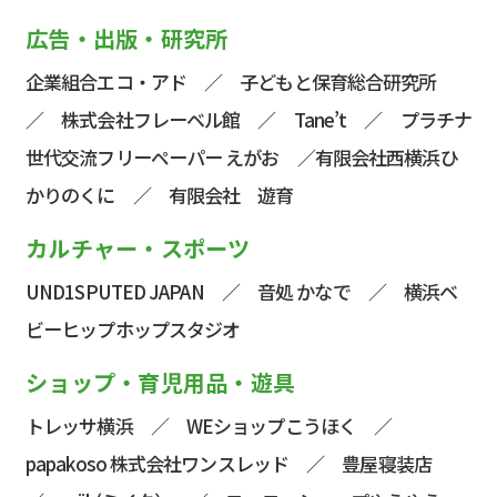
広告・出版・研究所
企業組合エコ・アド
／
子どもと保育総合研究所
／
株式会社フレーベル館
／
Tane’t
／
プラチナ
世代交流フリーペーパー えがお
／
有限会社西横浜ひ
かりのくに
／
有限会社 遊育
カルチャー・スポーツ
UND1SPUTED JAPAN
／
音処 かなで
／
横浜ベ
ビーヒップホップスタジオ
ショップ・育児用品・遊具
トレッサ横浜
／
WEショップこうほく
／
papakoso 株式会社ワンスレッド
／
豊屋寝装店