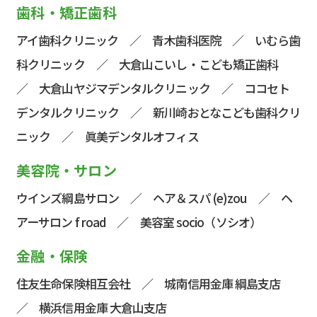
歯科・矯正歯科
アイ歯科クリニック
／ 青木歯科医院 ／
いむら歯
科クリニック
／
大倉山こいし・こども矯正歯科
／
大倉山ヤジマデンタルクリニック
／
ココセト
デンタルクリニック
／
新川崎おとなこども歯科クリ
ニック
／
眞美デンタルオフィス
美容院・サロン
ウインズ綱島サロン
／
ヘア＆スパ (e)zou
／
ヘ
アーサロン f road
／
美容室 socio（ソシオ）
金融・保険
住友生命保険相互会社
／
城南信用金庫 綱島支店
／
横浜信用金庫 大倉山支店