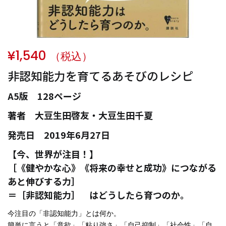
¥
1,540
（税込）
非認知能力を育てるあそびのレシピ
A5版 128ページ
著者 大豆生田啓友・大豆生田千夏
発売日 2019年6月27日
【今、世界が注目！】
［《健やかな心》《将来の幸せと成功》につながる
あと伸びする力］
＝［非認知能力］ はどうしたら育つのか。
今注目の「非認知能力」とは何か。
簡単に言うと「意欲」「粘り強さ」「自己抑制」「社会性」「自