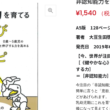
非認知能力を
¥
1,540
（税
A5版 128ペー
著者 大豆生田
発売日 2019年
【今、世界が注
［《健やかな心
する力］
＝［非認知能力
今注目の「非認知能
簡単に言うと「意欲
どがあげられます。
乳幼児期にこれを育
後になって見えてく