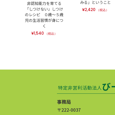
みる」ということ
非認知能力を育てる
「しつけない」しつけ
¥
2,420
（税込）
のレシピ ０歳～５歳
児の生活習慣が身につ
く
¥
1,540
（税込）
び
特定非営利活動法人
事務局
〒222-0037