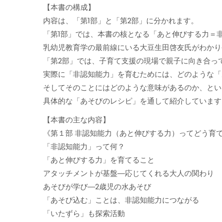
【本書の構成】
内容は、「第1部」と「第2部」に分かれます。
「第1部」では、本書の核となる「あと伸びする力＝
乳幼児教育学の最前線にいる大豆生田啓友氏がわかり
「第2部」では、子育て支援の現場で親子に向き合っ
実際に「非認知能力」を育むためには、どのような「
そしてそのことにはどのような意味があるのか、とい
具体的な「あそびのレシピ」を通して紹介しています
【本書の主な内容】
《第１部 非認知能力（あと伸びする力）ってどう育
「非認知能力」って何？
「あと伸びする力」を育てること
アタッチメントが基盤―応じてくれる大人の関わり
あそびが学び―2歳児の水あそび
「あそび込む」ことは、非認知能力につながる
「いたずら」も探索活動