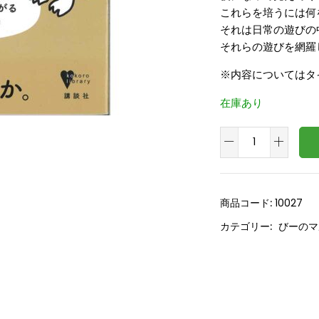
これらを培うには何
それは日常の遊びの
それらの遊びを網羅
※内容についてはタ
在庫あり
非
認
知
能
商品コード:
10027
力
カテゴリー:
びーのマ
を
育
て
る
あ