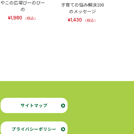
やこの広場びーのびー
マン
子育ての悩み解決100
の
校に行
のメッセージ
見
¥
1,980
（税込）
¥
1,430
（税込）
¥
1
サイトマップ
プライバシーポリシー