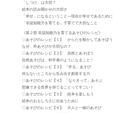
「しつけ」は大切？
絵本の読み聞かせの大切さ
「幸せ」になるということ―現在が幸せであるために
「非認知能力を育てる」子育てで大切なこと
《第２部 非認知能力を育てるあそびのレシピ》
◇あそびのレシピ【１】 からだを動かしてあそぼう
なぜ、外あそびが大切なの？
◇あそびのレシピ【２】 自然とあそぼう
自然あそびは、科学者のようになること！
◇あそびのレシピ【３】 「作る」あそび
何もないところから生み出す創造する力
◇あそびのレシピ【４】 「なりきって」あそぶ
想像できる世界を持てることってすごい！
◇あそびのレシピ【５】 絵本を楽しもう
絵本のおもしろさに出会うために
◇あそびのレシピ【６】 大人と一緒のあそび