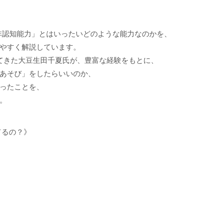
そ
び
の
非認知能力」とはいったいどのような能力なのかを、
レ
やすく解説しています。
シ
てきた大豆生田千夏氏が、豊富な経験をもとに、
ピ
あそび」をしたらいいのか、
個
ったことを、
。
てるの？》