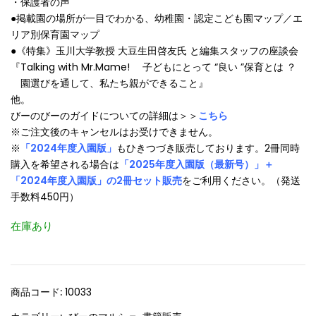
・保護者の声
●掲載園の場所が一目でわかる、幼稚園・認定こども園マップ／エ
リア別保育園マップ
●《特集》玉川大学教授 大豆生田啓友氏 と編集スタッフの座談会
『Talking with Mr.Mame! 子どもにとって “良い ”保育とは ？
園選びを通して、私たち親ができること』
他。
びーのびーのガイドについての詳細は＞＞
こちら
※ご注文後のキャンセルはお受けできません。
※
「2024年度入園版」
もひきつづき販売しております。2冊同時
購入を希望される場合は
「2025年度入園版（最新号）」＋
「2024年度入園版」の2冊セット販売
をご利用ください。（発送
手数料450円）
在庫あり
商品コード:
10033