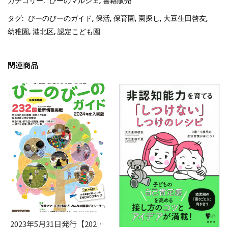
カテゴリー:
びーのマルシェ
,
書籍販売
タグ:
びーのびーのガイド
,
保活
,
保育園
,
園探し
,
大豆生田啓友
,
幼稚園
,
港北区
,
認定こども園
関連商品
2023年5月31日発行【2024年4月入園用】幼稚園・認定こども園・保育園ガイド 2024年度入園版