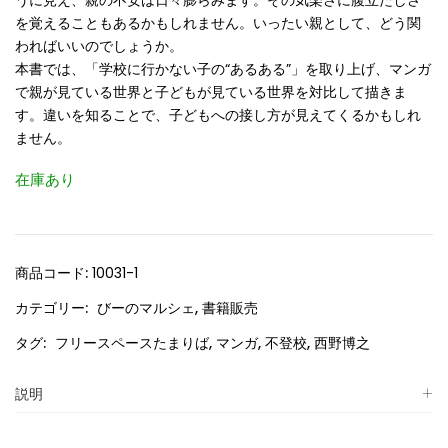
うに見え、親の不安は日々膨らみます。その気楽さに腹立たしさ
を覚えることもあるかもしれません。いったい親として、どう関
わればいいのでしょうか。
本書では、「学校に行かない子の“あるある”」を取り上げ、マンガ
で親が見ている世界と子どもが見ている世界を対比して描きま
す。違いを知ることで、子どもへの接し方が見えてくるかもしれ
ません。
在庫あり
商品コード:
10031-1
カテゴリー:
びーのマルシェ
,
書籍販売
タグ:
フリースペースたまりば
,
マンガ
,
不登校
,
西野博之
説明