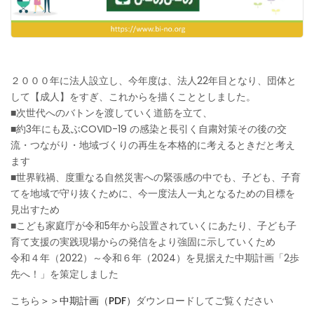
２０００年に法人設立し、今年度は、法人22年目となり、団体と
して【成人】をすぎ、これからを描くこととしました。
■次世代へのバトンを渡していく道筋を立て、
■約3年にも及ぶCOVID-19 の感染と長引く自粛対策その後の交
流・つながり・地域づくりの再生を本格的に考えるときだと考え
ます
■世界戦禍、度重なる自然災害への緊張感の中でも、子ども、子育
てを地域で守り抜くために、今一度法人一丸となるための目標を
見出すため
■こども家庭庁が令和5年から設置されていくにあたり、子ども子
育て支援の実践現場からの発信をより強固に示していくため
令和４年（2022）～令和６年（2024）を見据えた中期計画「2歩
先へ！」を策定しました
こちら
＞＞中期計画（PDF）
ダウンロードしてご覧ください