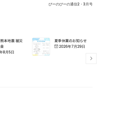
びーのびーの通信2・3月号
熊本地震 被災
夏季休業のお知らせ
募金
Posted
2026年7月29日
on
ed
6年8月5日