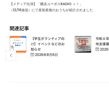
【メディア出演】「横浜ユーポスRADIO ＋！」
（12/16放送）にて産前産後のおうちが紹介されました
関連記事
【学生ボランティア向
令和８年
け】イベントなどのお
地支援
知らせ
Post
202
on
Posted
2026年8月6日
on